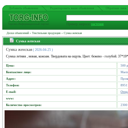
Добавить обьявление
Редактировать ваши обьявления
Обратная связь
Пример запроса:
растения
Торгово-Информационный портал
Доски объявлений
»
Текстильная продукция
»
Сумка женская
Сумка женская
Сумка женская
( 2026-04-25 )
Сумка летняя , новая, кожзам. Твердовата на ощупь. Цвет: бежево - голубой. 37*19*
Цена:
500 
Контактное лицо:
Mari
Адрес:
Прок
Телефон:
8951
Е-mail:
Отпр
www:
Количество просмотров:
2300